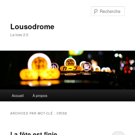
Aller
Aller
au
au
Rech
contenu
contenu
principal
secondaire
Lousodrome
La lose 2.0
Menu
Accueil
À propos
principal
ARCHIVES PAR MOT-CLÉ :
CRISE
La fête est finie