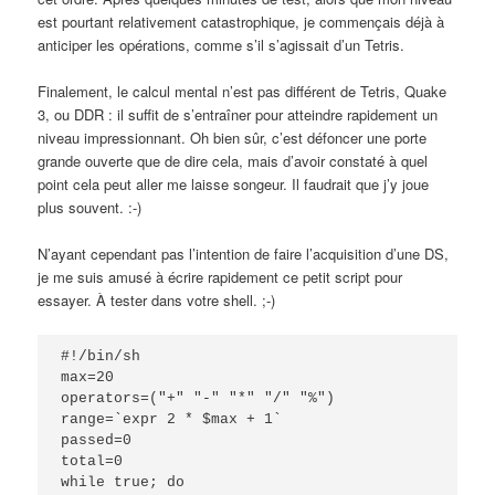
est pourtant relativement catastrophique, je commençais déjà à
anticiper les opérations, comme s’il s’agissait d’un Tetris.
Finalement, le calcul mental n’est pas différent de Tetris, Quake
3, ou DDR : il suffit de s’entraîner pour atteindre rapidement un
niveau impressionnant. Oh bien sûr, c’est défoncer une porte
grande ouverte que de dire cela, mais d’avoir constaté à quel
point cela peut aller me laisse songeur. Il faudrait que j’y joue
plus souvent. :-)
N’ayant cependant pas l’intention de faire l’acquisition d’une DS,
je me suis amusé à écrire rapidement ce petit script pour
essayer. À tester dans votre shell. ;-)
#!/bin/sh

max=20

operators=("+" "-" "*" "/" "%")

range=`expr 2 * $max + 1`

passed=0

total=0

while true; do
