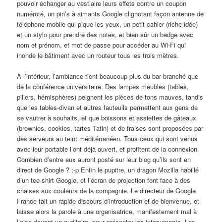
pouvoir échanger au vestiaire leurs effets contre un coupon
numéroté, un pin’s à aimants Google clignotant façon antenne de
téléphone mobile qui pique les yeux, un petit cahier (riche idée)
et un stylo pour prendre des notes, et bien sûr un badge avec
nom et prénom, et mot de passe pour accéder au Wi-Fi qui
inonde le bâtiment avec un routeur tous les trois mètres.
À l’intérieur, l’ambiance tient beaucoup plus du bar branché que
de la conférence universitaire. Des lampes meubles (tables,
piliers, hémisphères) peignent les pièces de tons mauves, tandis
que les tables-divan et autres fauteuils permettent aux gens de
se vautrer à souhaits, et que boissons et assiettes de gâteaux
(brownies, cookies, tartes Tatin) et de fraises sont proposées par
des serveurs au teint méditérranéen. Tous ceux qui sont venus
avec leur portable l’ont déjà ouvert, et profitent de la connexion.
Combien d’entre eux auront posté sur leur blog qu’ils sont en
direct de Google ? ;-p Enfin le pupitre, un dragon Mozilla habillé
d’un tee-shirt Google, et l’écran de projection font face à des
chaises aux couleurs de la compagnie. Le directeur de Google
France fait un rapide discours d’introduction et de bienvenue, et
laisse alors la parole à une organisatrice, manifestement mal à
l’aise devant un auditoire, pour présenter les intervenants. Les