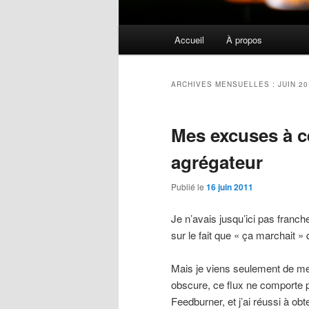
Menu
Accueil
À propos
principal
ARCHIVES MENSUELLES :
JUIN 2
Mes excuses à c
agrégateur
Publié le
16 juin 2011
Je n’avais jusqu’ici pas franc
sur le fait que « ça marchait 
Mais je viens seulement de me
obscure, ce flux ne comporte p
Feedburner, et j’ai réussi à obt