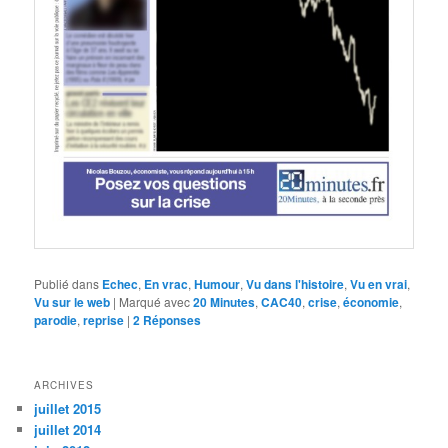
Publié dans
Echec
,
En vrac
,
Humour
,
Vu dans l'histoire
,
Vu en vrai
,
Vu sur le web
|
Marqué avec
20 Minutes
,
CAC40
,
crise
,
économie
,
parodie
,
reprise
|
2
Réponses
ARCHIVES
juillet 2015
juillet 2014