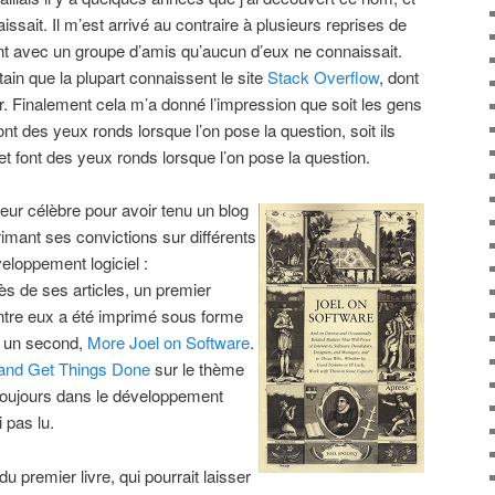
ssait. Il m’est arrivé au contraire à plusieurs reprises de
t avec un groupe d’amis qu’aucun d’eux ne connaissait.
tain que la plupart connaissent le site
Stack Overflow
, dont
r. Finalement cela m’a donné l’impression que soit les gens
t des yeux ronds lorsque l’on pose la question, soit ils
et font des yeux ronds lorsque l’on pose la question.
ur célèbre pour avoir tenu un blog
imant ses convictions sur différents
eloppement logiciel :
ès de ses articles, un premier
entre eux a été imprimé sous forme
s un second,
More Joel on Software
.
and Get Things Done
sur le thème
 toujours dans le développement
i pas lu.
u premier livre, qui pourrait laisser