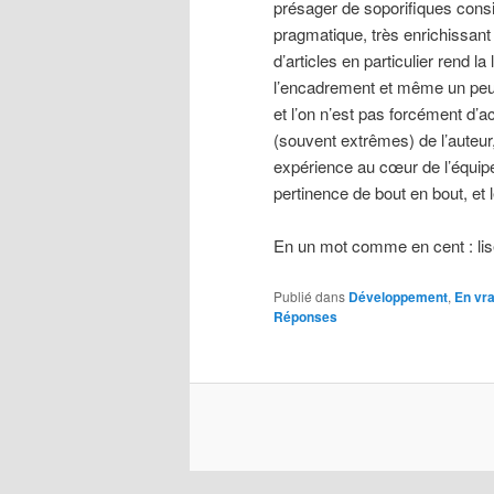
présager de soporifiques consi
pragmatique, très enrichissant 
d’articles en particulier rend 
l’encadrement et même un peu
et l’on n’est pas forcément d’a
(souvent extrêmes) de l’aute
expérience au cœur de l’équip
pertinence de bout en bout, et l
En un mot comme en cent : lis
nd
Publié dans
Développement
,
En vr
Réponses
on
Diverse
and
Occasionally
Related
Matters
that