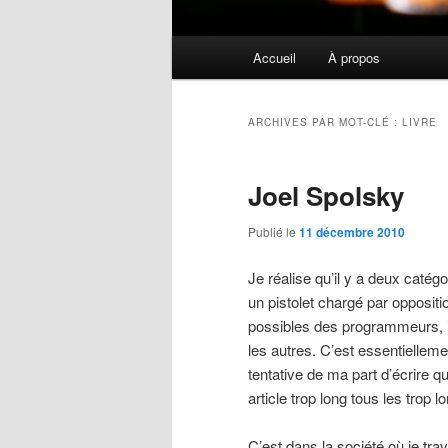
Menu
Accueil
À propos
principal
ARCHIVES PAR MOT-CLÉ :
LIVRE
Joel Spolsky
Publié le
11 décembre 2010
Je réalise qu’il y a deux catég
un pistolet chargé par oppositi
possibles des programmeurs, il
les autres. C’est essentielleme
tentative de ma part d’écrire 
article trop long tous les trop 
C’est dans la société où je tra