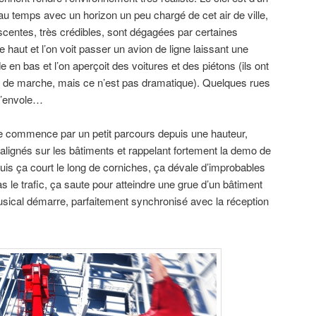
u temps avec un horizon un peu chargé de cet air de ville,
centes, très crédibles, sont dégagées par certaines
 haut et l’on voit passer un avion de ligne laissant une
de en bas et l’on aperçoit des voitures et des piétons (ils ont
n de marche, mais ce n’est pas dramatique). Quelques rues
 s’envole…
ire commence par un petit parcours depuis une hauteur,
s alignés sur les bâtiments et rappelant fortement la demo de
puis ça court le long de corniches, ça dévale d’improbables
 le trafic, ça saute pour atteindre une grue d’un bâtiment
usical démarre, parfaitement synchronisé avec la réception