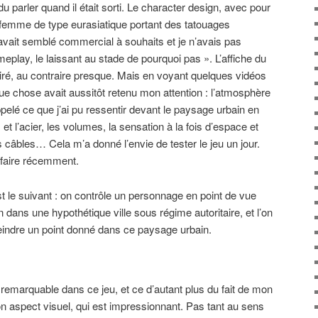
u parler quand il était sorti. Le character design, avec pour
 femme de type eurasiatique portant des tatouages
ait semblé commercial à souhaits et je n’avais pas
meplay, le laissant au stade de pourquoi pas ». L’affiche du
ttiré, au contraire presque. Mais en voyant quelques vidéos
que chose avait aussitôt retenu mon attention : l’atmosphère
pelé ce que j’ai pu ressentir devant le paysage urbain en
es et l’acier, les volumes, la sensation à la fois d’espace et
s câbles… Cela m’a donné l’envie de tester le jeu un jour.
 faire récemment.
t le suivant : on contrôle un personnage en point de vue
n dans une hypothétique ville sous régime autoritaire, et l’on
teindre un point donné dans ce paysage urbain.
 remarquable dans ce jeu, et ce d’autant plus du fait de mon
on aspect visuel, qui est impressionnant. Pas tant au sens