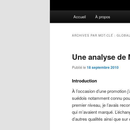
Menu
Accueil
À propos
principal
ARCHIVES PAR MOT-CLÉ :
GLOBAL
Une analyse de 
Publié le
18 septembre 2010
Introduction
À l’occasion d’une promotion j
suédois notamment connu pour l
premier niveau, je l’avais rec
qui m’avaient marqué. L’échang
d’autres qualités ainsi que sur