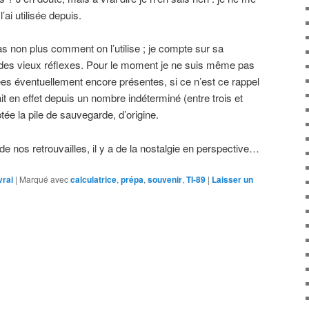
ai utilisée depuis.
as non plus comment on l’utilise ; je compte sur sa
el des vieux réflexes. Pour le moment je ne suis même pas
es éventuellement encore présentes, si ce n’est ce rappel
ait en effet depuis un nombre indéterminé (entre trois et
ée la pile de sauvegarde, d’origine.
e nos retrouvailles, il y a de la nostalgie en perspective…
vrai
|
Marqué avec
calculatrice
,
prépa
,
souvenir
,
TI-89
|
Laisser un