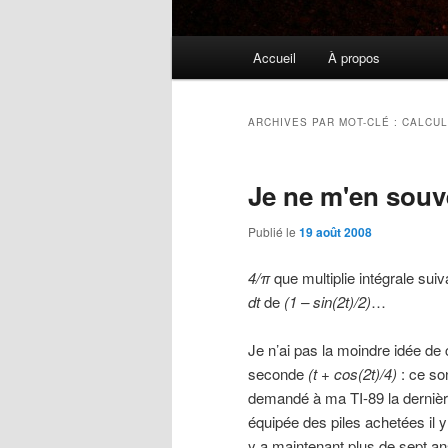
Menu
Accueil
À propos
principal
ARCHIVES PAR MOT-CLÉ :
CALCUL
Je ne m'en souve
Publié le
19 août 2008
4/π
que multiplie intégrale sui
dt
de
(1 – sin(2t)/2)
…
Je n’ai pas la moindre idée de 
seconde
(t + cos(2t)/4)
: ce so
demandé à ma TI-89 la dernière f
équipée des piles achetées il y
y a maintenant plus de sept ans