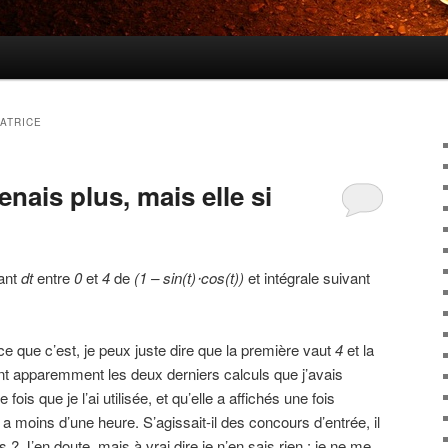
ATRICE
nais plus, mais elle si
vant
dt
entre
0
et
4
de
(1 – sin(t)⋅cos(t))
et intégrale suivant
ce que c’est, je peux juste dire que la première vaut
4
et la
nt apparemment les deux derniers calculs que j’avais
ois que je l’ai utilisée, et qu’elle a affichés une fois
 a moins d’une heure. S’agissait-il des concours d’entrée, il
 ? J’en doute, mais à vrai dire je n’en sais rien : je ne me