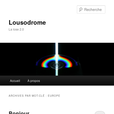
Aller
Aller
au
au
Rech
contenu
contenu
principal
secondaire
Lousodrome
La lose 2.0
Menu
Accueil
À propos
principal
ARCHIVES PAR MOT-CLÉ :
EUROPE
Bonjour