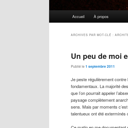
Menu
Accueil
À propos
principal
ARCHIVES PAR MOT-CLÉ :
ARCHIT
Un peu de moi e
Publié le
1 septembre 2011
Je peste régulièrement contre 
fondamentaux. La majorité des 
que l’on pourrait appeler l’ab
paysage complètement anarchique
sens. Mais par moments c’est f
talentueux ont été exterminés
Ce matin en me documentant su