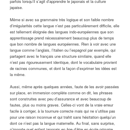
parfois lorsqu’il s’agit d’apprendre le japonais et la culture
japaise.
Même si avec sa grammaire très logique et son faible nombre
d’irrégularités cette langue n’est pas particulièrement difficile, elle
est tellement éloignée des langues indo-européennes que son
apprentissage prend nécessairement beaucoup plus de temps
que bon nombre de langues européennes. Rien à voir avec une
langue comme l’anglais, l’italien ou l’espagnol par exemple, qui
partagent avec le français une structure similaire, quand elle
n’est pas rigoureusement identique, dont le vocabulaire provient
de racines communes, et dont la façon d’exprimer les idées est
la même.
Aussi, même après quelques années, faute de les avoir passées
sur place, en immersion complète comme on dit, les phrases
sont construites avec peu d’assurance et avec beaucoup de
fautes, plus ou moins graves. Celles-ci vont de la vraie erreur
facile à corriger, à la tournure correcte mais qui ne s’utilise pas
pour une raison inconnue et qui trahit sans hésitation quelqu’un
dont ce n’est pas la langue maternelle. Au final, sans surprise,
n’importe quel enfant japonais en âge d’être en école primaire