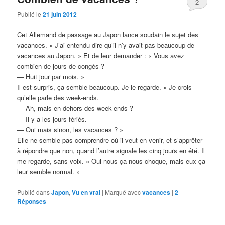
2
Publié le
21 juin 2012
Cet Allemand de passage au Japon lance soudain le sujet des
vacances. « J’ai entendu dire qu’il n’y avait pas beaucoup de
vacances au Japon. » Et de leur demander : « Vous avez
combien de jours de congés ?
— Huit jour par mois. »
Il est surpris, ça semble beaucoup. Je le regarde. « Je crois
qu’elle parle des week-ends.
— Ah, mais en dehors des week-ends ?
— Il y a les jours fériés.
— Oui mais sinon, les vacances ? »
Elle ne semble pas comprendre où il veut en venir, et s’apprêter
à répondre que non, quand l’autre signale les cinq jours en été. Il
me regarde, sans voix. « Oui nous ça nous choque, mais eux ça
leur semble normal. »
Publié dans
Japon
,
Vu en vrai
|
Marqué avec
vacances
|
2
Réponses