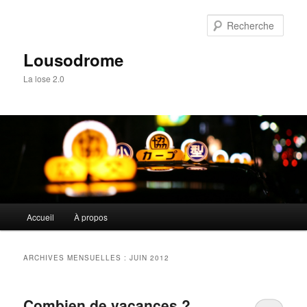
Aller
Aller
au
au
Rech
contenu
contenu
principal
secondaire
Lousodrome
La lose 2.0
Menu
Accueil
À propos
principal
ARCHIVES MENSUELLES :
JUIN 2012
Combien de vacances ?