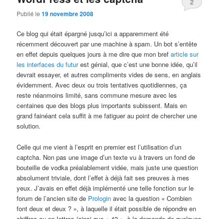
2
Publié le
19 novembre 2008
Ce blog qui était épargné jusqu’ici a apparemment été
récemment découvert par une machine à spam. Un bot s’entête
en effet depuis quelques jours à me dire que mon bref
article sur
les interfaces du futur
est génial, que c’est une bonne idée, qu’il
devrait essayer, et autres compliments vides de sens, en anglais
évidemment. Avec deux ou trois tentatives quotidiennes, ça
reste néanmoins limité, sans commune mesure avec les
centaines que des blogs plus importants subissent. Mais en
grand fainéant cela suffit à me fatiguer au point de chercher une
solution.
Celle qui me vient à l’esprit en premier est l’utilisation d’un
captcha. Non pas une image d’un texte vu à travers un fond de
bouteille de vodka préalablement vidée, mais juste une question
absolument triviale, dont l’effet à déjà fait ses preuves à mes
yeux. J’avais en effet déjà implémenté une telle fonction sur le
forum de l’ancien site de
Prologin
avec la question « Combien
font deux et deux ? », à laquelle il était possible de répondre en
chiffres ou en lettres (ainsi que « 42 », à la demande de quelques