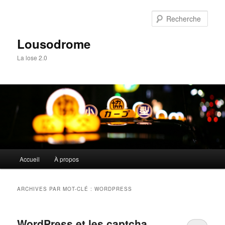
Aller
Aller
au
au
Rech
contenu
contenu
principal
secondaire
Lousodrome
La lose 2.0
Menu
Accueil
À propos
principal
ARCHIVES PAR MOT-CLÉ :
WORDPRESS
WordPress et les captcha