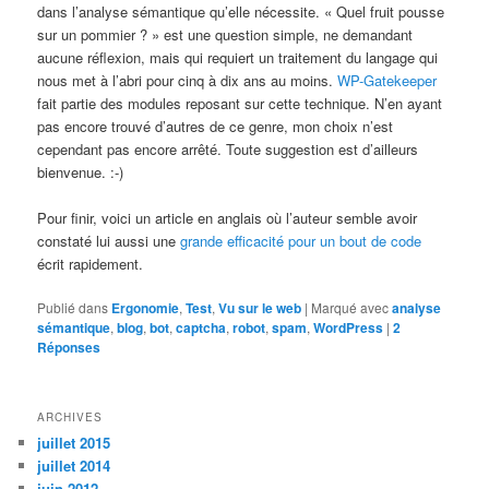
dans l’analyse sémantique qu’elle nécessite. « Quel fruit pousse
sur un pommier ? » est une question simple, ne demandant
aucune réflexion, mais qui requiert un traitement du langage qui
nous met à l’abri pour cinq à dix ans au moins.
WP-Gatekeeper
fait partie des modules reposant sur cette technique. N’en ayant
pas encore trouvé d’autres de ce genre, mon choix n’est
cependant pas encore arrêté. Toute suggestion est d’ailleurs
bienvenue. :-)
Pour finir, voici un article en anglais où l’auteur semble avoir
constaté lui aussi une
grande efficacité pour un bout de code
écrit rapidement.
Publié dans
Ergonomie
,
Test
,
Vu sur le web
|
Marqué avec
analyse
sémantique
,
blog
,
bot
,
captcha
,
robot
,
spam
,
WordPress
|
2
Réponses
ARCHIVES
juillet 2015
juillet 2014
juin 2012