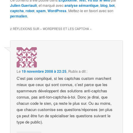
Ergonomie
Test
Vu sur le web
Julien Guertault
, et marqué avec
analyse sémantique
,
blog
,
bot
,
captcha
,
robot
,
spam
,
WordPress
. Mettez-le en favori avec son
permalien
.
2 RÉFLEXIONS SUR «
WORDPRESS ET LES CAPTCHA
»
Le
19 novembre 2008 à 22:25
,
Rubix
a dit :
C’est pas compliqué, si les captchas custom marchent
mieux que ceux qui sont connus, c’est parce que les
spammeurs développent des solutions anti-captchas
connus, pas anti-ton-captcha-à-toi. Donc je dirai, que
chacun code le sien, ça reste le plus sur. Ou au moins,
que chacun customise ses questions/réponses (en plus
ça peut être fun de spécialiser les questions suivant le
type de public).