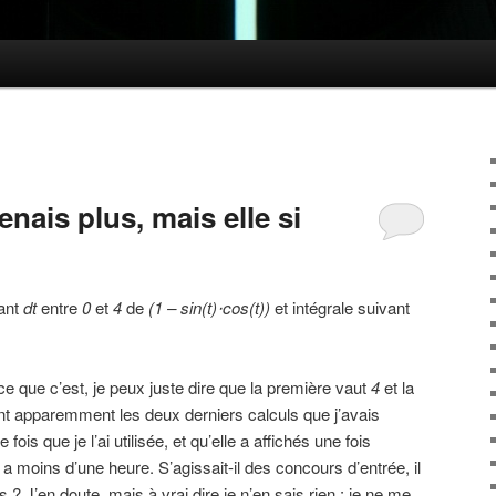
nais plus, mais elle si
vant
dt
entre
0
et
4
de
(1 – sin(t)⋅cos(t))
et intégrale suivant
ce que c’est, je peux juste dire que la première vaut
4
et la
nt apparemment les deux derniers calculs que j’avais
ois que je l’ai utilisée, et qu’elle a affichés une fois
 a moins d’une heure. S’agissait-il des concours d’entrée, il
 ? J’en doute, mais à vrai dire je n’en sais rien : je ne me