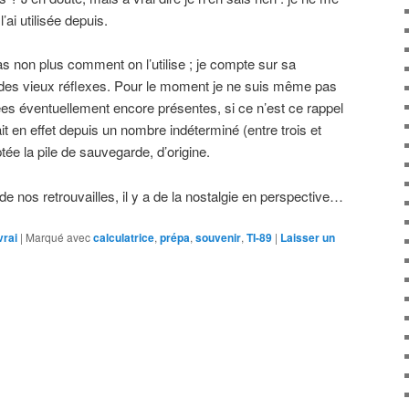
ai utilisée depuis.
as non plus comment on l’utilise ; je compte sur sa
el des vieux réflexes. Pour le moment je ne suis même pas
es éventuellement encore présentes, si ce n’est ce rappel
ait en effet depuis un nombre indéterminé (entre trois et
ée la pile de sauvegarde, d’origine.
e nos retrouvailles, il y a de la nostalgie en perspective…
vrai
|
Marqué avec
calculatrice
,
prépa
,
souvenir
,
TI-89
|
Laisser un