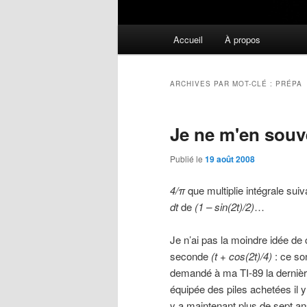
Menu
Accueil
À propos
principal
ARCHIVES PAR MOT-CLÉ :
PRÉPA
Je ne m'en souve
Publié le
19 août 2008
4/π
que multiplie intégrale sui
dt
de
(1 – sin(2t)/2)
…
Je n’ai pas la moindre idée de 
seconde
(t + cos(2t)/4)
: ce so
demandé à ma TI-89 la dernière f
équipée des piles achetées il y
y a maintenant plus de sept ans