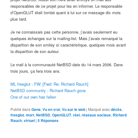
responsables de ce projet pour les en informer. Le responsable
d’OpenGLUT était tombé quant à lui sur ce message dix mois
plus tard.
Je ne connaissais pas cette personne, j’avais seulement eu
quelques échanges sur la mailing-list. Mais j’avais remarqué la
disparition de son smiley si caractéristique, quelques mois avant
la disparition de son auteur.
Le mail à la communauté NetBSD date du 14 mars 2006. Dans
trois jours, ça fera trois ans.
ML freeglut : FW: [Fwd: Re: Richard Rauch]
NetBSD community : Richard Rauch gone
One of our own has fallen
Publié dans
Gens
,
Vu en vrai
,
Vu sur le web
|
Marqué avec
décès
,
freeglut
,
mort
,
NetBSD
,
OpenGLUT
,
réel
,
réseaux sociaux
,
Richard
Rauch
,
virtuel
|
5
Réponses