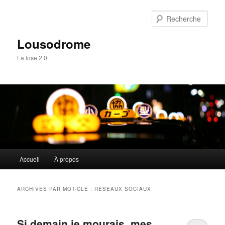
Aller
Aller
au
au
Rech
contenu
contenu
principal
secondaire
Lousodrome
La lose 2.0
Menu
Accueil
À propos
principal
ARCHIVES PAR MOT-CLÉ :
RÉSEAUX SOCIAUX
Si demain je mourais, mes