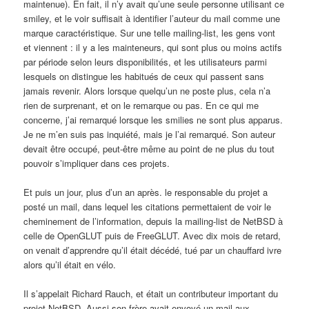
maintenue). En fait, il n’y avait qu’une seule personne utilisant ce
smiley, et le voir suffisait à identifier l’auteur du mail comme une
marque caractéristique. Sur une telle mailing-list, les gens vont
et viennent : il y a les mainteneurs, qui sont plus ou moins actifs
par période selon leurs disponibilités, et les utilisateurs parmi
lesquels on distingue les habitués de ceux qui passent sans
jamais revenir. Alors lorsque quelqu’un ne poste plus, cela n’a
rien de surprenant, et on le remarque ou pas. En ce qui me
concerne, j’ai remarqué lorsque les smilies ne sont plus apparus.
Je ne m’en suis pas inquiété, mais je l’ai remarqué. Son auteur
devait être occupé, peut-être même au point de ne plus du tout
pouvoir s’impliquer dans ces projets.
Et puis un jour, plus d’un an après. le responsable du projet a
posté un mail, dans lequel les citations permettaient de voir le
cheminement de l’information, depuis la mailing-list de NetBSD à
celle de OpenGLUT puis de FreeGLUT. Avec dix mois de retard,
on venait d’apprendre qu’il était décédé, tué par un chauffard ivre
alors qu’il était en vélo.
Il s’appelait Richard Rauch, et était un contributeur important du
projet NetBSD. Aussi son frère avait envoyé un mail aux