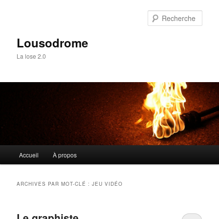
Aller
Aller
au
au
Rech
contenu
contenu
principal
secondaire
Lousodrome
La lose 2.0
Menu
Accueil
À propos
principal
ARCHIVES PAR MOT-CLÉ :
JEU VIDÉO
Le graphiste