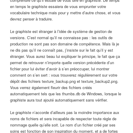
comprendre ce qu’il essaie de vous dire en graphiste. De temps
en temps le graphiste essaiera de vous emprunter votre
vocabulaire technique mais pour y mettre d’autre chose, et vous
devrez penser à traduire.
Le graphiste est étranger à l’idée de système de gestion de
versions. C’est normal qu’il ne connaisse pas : les outils de
production ne sont pas son domaine de compétence. Mais là je
ne dis pas qu’il ne connaît pas, j’insiste sur le fait qu’il y est
étranger. Vous aurez beau lui expliquer le principe, le fait que ça
permet de retrouver n’importe quelle version précédente d’un
fichier pour lui éviter d’avoir à s’en préoccuper, lui montrer
comment on s’en sert : vous trouverez régulièrement sur votre
dépôt des fichiers
texture_backup.png
et
texture_backup2.png
.
Vous verrez également fleurir des fichiers créés
automatiquement tels que les
thumbs.db
de Windows, lorsque le
graphiste aura tout ajouté automatiquement sans vérifier.
Le graphiste n’accorde d’ailleurs pas la moindre importance aux
noms de fichiers et sera incapable de respecter toute règle de
nommage quelle qu’elle soit. Le nom d’un fichier créé par ses
soins est fonction de son inspiration du moment, et a de fortes