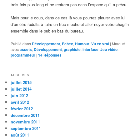
trois fois plus long et ne rentrera pas dans l’espace qu’il a prévu.
Mais pour le coup, dans ce cas là vous pourrez pleurer avec lui
d’en être réduits à faire un truc moche et aller noyer votre chagrin
ensemble dans le pub en bas du bureau.
Publié dans
Développement
,
Echec
,
Humour
,
Vu en vrai
|
Marqué
avec
assets
,
Développement
,
graphiste
,
interface
,
Jeu vidéo
,
programmeur
|
14
Réponses
ARCHIVES
juillet 2015
juillet 2014
juin 2012
avril 2012
février 2012
décembre 2011
novembre 2011
septembre 2011
août 2011