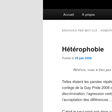
Menu
Accueil
À propos
principal
ARCHIVES PAR MOT-CLÉ :
HOMOP
Hétérophobie
Publié le
29 juin 2008
Hétéros, vous n’êtes pas
Telles étaient les paroles rép
cortège de la Gay Pride 2008 qu
discrimination, l’agression ver
l’acceptation des différences…
C’était le seul point noir dans