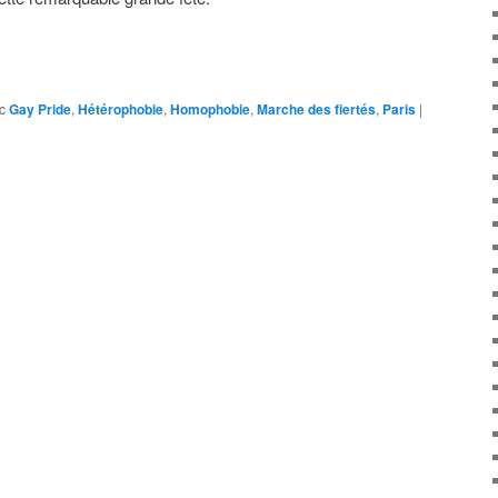
c
Gay Pride
,
Hétérophobie
,
Homophobie
,
Marche des fiertés
,
Paris
|