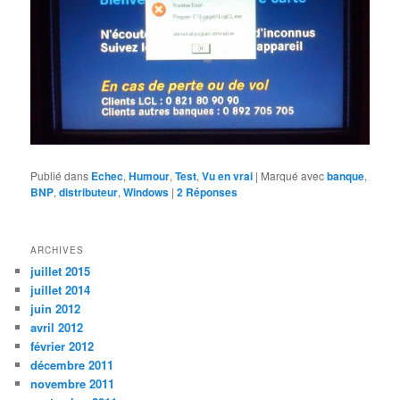
Publié dans
Echec
,
Humour
,
Test
,
Vu en vrai
|
Marqué avec
banque
,
BNP
,
distributeur
,
Windows
|
2
Réponses
ARCHIVES
juillet 2015
juillet 2014
juin 2012
avril 2012
février 2012
décembre 2011
novembre 2011