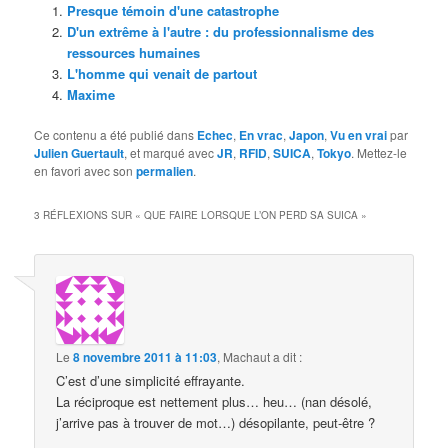
Presque témoin d'une catastrophe
D'un extrême à l'autre : du professionnalisme des
ressources humaines
L'homme qui venait de partout
Maxime
Ce contenu a été publié dans
Echec
,
En vrac
,
Japon
,
Vu en vrai
par
Julien Guertault
, et marqué avec
JR
,
RFID
,
SUICA
,
Tokyo
. Mettez-le
en favori avec son
permalien
.
3 RÉFLEXIONS SUR «
QUE FAIRE LORSQUE L’ON PERD SA SUICA
»
Le
8 novembre 2011 à 11:03
,
Machaut
a dit :
C’est d’une simplicité effrayante.
La réciproque est nettement plus… heu… (nan désolé,
j’arrive pas à trouver de mot…) désopilante, peut-être ?