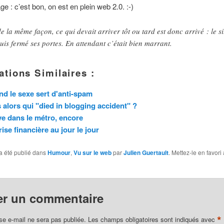
e : c’est bon, on est en plein web 2.0. :-)
de la même façon, ce qui devait arriver tôt ou tard est donc arrivé : le si
uis fermé ses portes. En attendant c’était bien marrant.
ations Similaires :
d le sexe sert d'anti-spam
 alors qui "died in blogging accident" ?
e dans le métro, encore
rise financière au jour le jour
a été publié dans
Humour
,
Vu sur le web
par
Julien Guertault
. Mettez-le en favori
er un commentaire
*
se e-mail ne sera pas publiée.
Les champs obligatoires sont indiqués avec