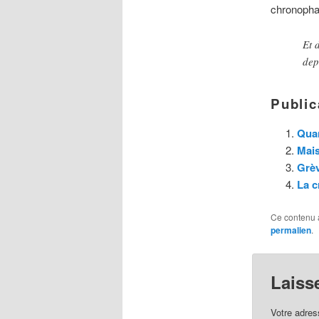
chronophag
Et 
dep
Public
Quan
Mais
Grèv
La c
Ce contenu 
permalien
.
Laiss
Votre adres