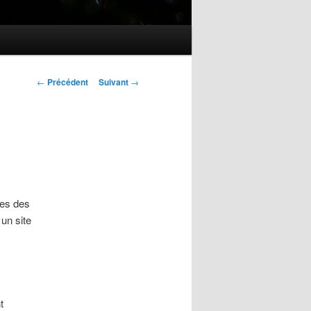
Navigation
←
Précédent
Suivant
→
des
articles
res des
 un site
t