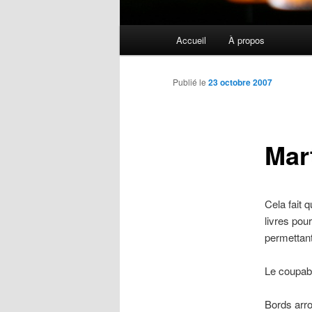
Menu
Accueil
À propos
principal
Publié le
23 octobre 2007
Mar
Cela fait 
livres pour
permettant
Le coupab
Bords arro