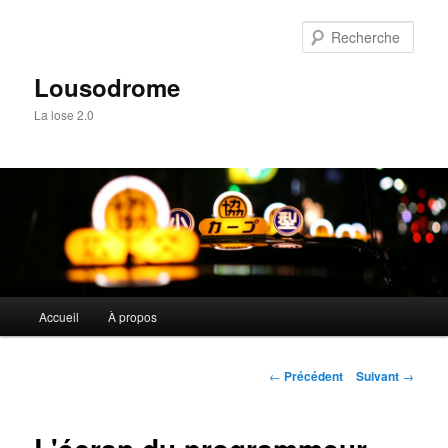
Aller
au
Rech
contenu
principal
Lousodrome
La lose 2.0
Menu
Accueil
À propos
principal
Navigation
←
Précédent
Suivant
→
des
articles