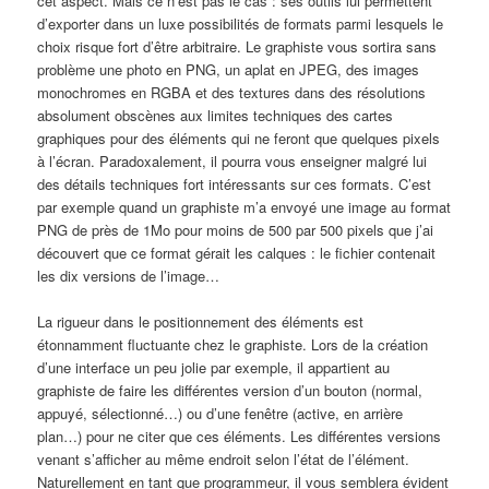
cet aspect. Mais ce n’est pas le cas : ses outils lui permettent
d’exporter dans un luxe possibilités de formats parmi lesquels le
choix risque fort d’être arbitraire. Le graphiste vous sortira sans
problème une photo en PNG, un aplat en JPEG, des images
monochromes en RGBA et des textures dans des résolutions
absolument obscènes aux limites techniques des cartes
graphiques pour des éléments qui ne feront que quelques pixels
à l’écran. Paradoxalement, il pourra vous enseigner malgré lui
des détails techniques fort intéressants sur ces formats. C’est
par exemple quand un graphiste m’a envoyé une image au format
PNG de près de 1Mo pour moins de 500 par 500 pixels que j’ai
découvert que ce format gérait les calques : le fichier contenait
les dix versions de l’image…
La rigueur dans le positionnement des éléments est
étonnamment fluctuante chez le graphiste. Lors de la création
d’une interface un peu jolie par exemple, il appartient au
graphiste de faire les différentes version d’un bouton (normal,
appuyé, sélectionné…) ou d’une fenêtre (active, en arrière
plan…) pour ne citer que ces éléments. Les différentes versions
venant s’afficher au même endroit selon l’état de l’élément.
Naturellement en tant que programmeur, il vous semblera évident